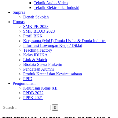
Teknik Audio Video
Teknik Elektronika Industri
Sarpras
Denah Sekolah
Humas
SMK PK 2023
SMK BLUD 2023
Profil BKK
Kerjasama (MoU) Dunia Usaha & Dunia Industri
Informasi Lowongan Kerja / Diklat
Teaching Factory
Kelas IDUKA
Link & Match
Biodata Siswa Prakerin
Pendataan Alumni
Produk Kreatif dan Kewirausahaan
PPID
Pengumuman
Kelulusan Kelas XII
PPDB 2022
PPPK 2021
Search
for: