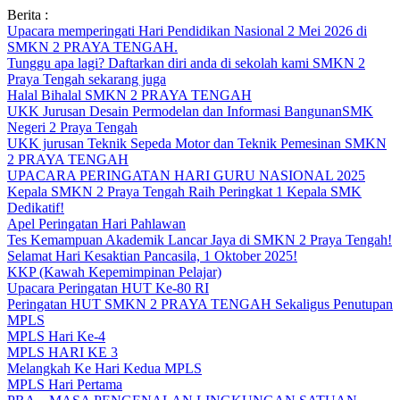
Skip
Berita :
to
Upacara memperingati Hari Pendidikan Nasional 2 Mei 2026 di
content
SMKN 2 PRAYA TENGAH.
Tunggu apa lagi? Daftarkan diri anda di sekolah kami SMKN 2
Praya Tengah sekarang juga
Halal Bihalal SMKN 2 PRAYA TENGAH
UKK Jurusan Desain Permodelan dan Informasi BangunanSMK
Negeri 2 Praya Tengah
UKK jurusan Teknik Sepeda Motor dan Teknik Pemesinan SMKN
2 PRAYA TENGAH
UPACARA PERINGATAN HARI GURU NASIONAL 2025
Kepala SMKN 2 Praya Tengah Raih Peringkat 1 Kepala SMK
Dedikatif!
Apel Peringatan Hari Pahlawan
Tes Kemampuan Akademik Lancar Jaya di SMKN 2 Praya Tengah!
Selamat Hari Kesaktian Pancasila, 1 Oktober 2025!
KKP (Kawah Kepemimpinan Pelajar)
Upacara Peringatan HUT Ke-80 RI
Peringatan HUT SMKN 2 PRAYA TENGAH Sekaligus Penutupan
MPLS
MPLS Hari Ke-4
MPLS HARI KE 3
Melangkah Ke Hari Kedua MPLS
MPLS Hari Pertama