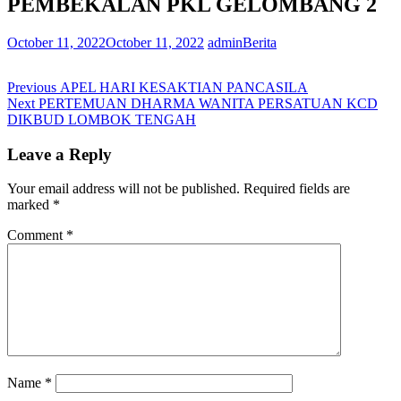
PEMBEKALAN PKL GELOMBANG 2
October 11, 2022
October 11, 2022
admin
Berita
Post
Previous
Previous
APEL HARI KESAKTIAN PANCASILA
Next
post:
Next
PERTEMUAN DHARMA WANITA PERSATUAN KCD
navigation
post:
DIKBUD LOMBOK TENGAH
Leave a Reply
Your email address will not be published.
Required fields are
marked
*
Comment
*
Name
*