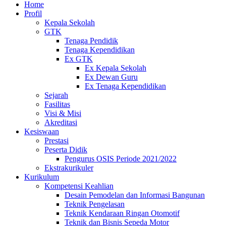
Home
Profil
Kepala Sekolah
GTK
Tenaga Pendidik
Tenaga Kependidikan
Ex GTK
Ex Kepala Sekolah
Ex Dewan Guru
Ex Tenaga Kependidikan
Sejarah
Fasilitas
Visi & Misi
Akreditasi
Kesiswaan
Prestasi
Peserta Didik
Pengurus OSIS Periode 2021/2022
Ekstrakurikuler
Kurikulum
Kompetensi Keahlian
Desain Pemodelan dan Informasi Bangunan
Teknik Pengelasan
Teknik Kendaraan Ringan Otomotif
Teknik dan Bisnis Sepeda Motor