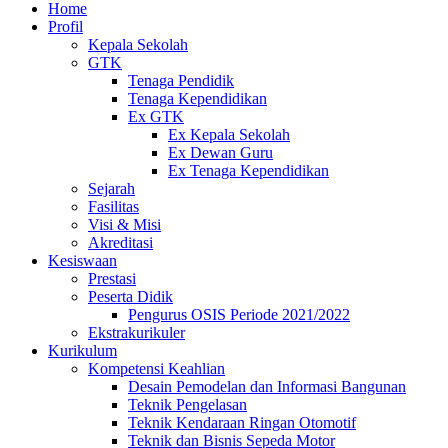
Home
Profil
Kepala Sekolah
GTK
Tenaga Pendidik
Tenaga Kependidikan
Ex GTK
Ex Kepala Sekolah
Ex Dewan Guru
Ex Tenaga Kependidikan
Sejarah
Fasilitas
Visi & Misi
Akreditasi
Kesiswaan
Prestasi
Peserta Didik
Pengurus OSIS Periode 2021/2022
Ekstrakurikuler
Kurikulum
Kompetensi Keahlian
Desain Pemodelan dan Informasi Bangunan
Teknik Pengelasan
Teknik Kendaraan Ringan Otomotif
Teknik dan Bisnis Sepeda Motor