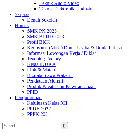
Teknik Audio Video
Teknik Elektronika Industri
Sarpras
Denah Sekolah
Humas
SMK PK 2023
SMK BLUD 2023
Profil BKK
Kerjasama (MoU) Dunia Usaha & Dunia Industri
Informasi Lowongan Kerja / Diklat
Teaching Factory
Kelas IDUKA
Link & Match
Biodata Siswa Prakerin
Pendataan Alumni
Produk Kreatif dan Kewirausahaan
PPID
Pengumuman
Kelulusan Kelas XII
PPDB 2022
PPPK 2021
Search
for: