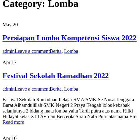
Category:
Lomba
May
20
Persiapan Lomba Kompetensi Siswa 2022
admin
Leave a comment
Berita
,
Lomba
Apr
17
Festival Sekolah Ramadhan 2022
admin
Leave a comment
Berita
,
Lomba
Fastival Sekolah Ramadhan Pelajar SMA,SMK Se Nusa Tenggara
Barat Alhamdulillah SMK Negeri 2 Praya Tengah lolos kebabak
selanjutnya 2 bidang mata lomba yaitu Tartil putra atas nama Rifki
Hidayat kelas XI TAV dan Bercerita Sirah Nabi Putri atas nama Emi
Read more
Apr
16