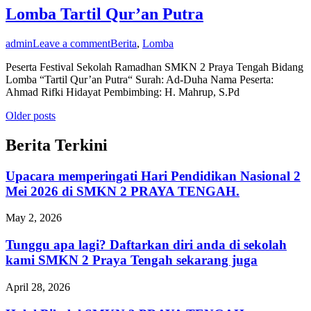
Lomba Tartil Qur’an Putra
admin
Leave a comment
Berita
,
Lomba
Peserta Festival Sekolah Ramadhan SMKN 2 Praya Tengah Bidang
Lomba “Tartil Qur’an Putra“ Surah: Ad-Duha Nama Peserta:
Ahmad Rifki Hidayat Pembimbing: H. Mahrup, S.Pd
Posts
Older posts
navigation
Berita Terkini
Upacara memperingati Hari Pendidikan Nasional 2
Mei 2026 di SMKN 2 PRAYA TENGAH.
May 2, 2026
Tunggu apa lagi? Daftarkan diri anda di sekolah
kami SMKN 2 Praya Tengah sekarang juga
April 28, 2026