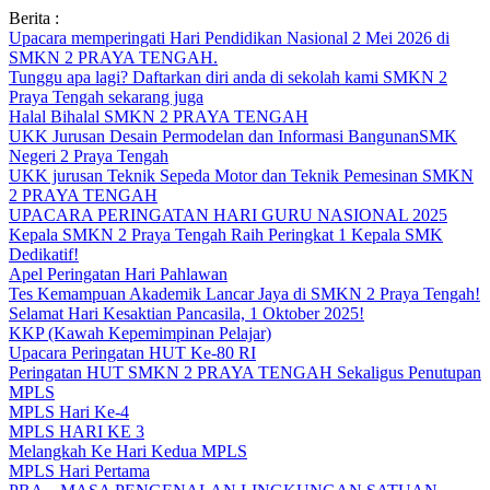
Skip
Berita :
to
Upacara memperingati Hari Pendidikan Nasional 2 Mei 2026 di
content
SMKN 2 PRAYA TENGAH.
Tunggu apa lagi? Daftarkan diri anda di sekolah kami SMKN 2
Praya Tengah sekarang juga
Halal Bihalal SMKN 2 PRAYA TENGAH
UKK Jurusan Desain Permodelan dan Informasi BangunanSMK
Negeri 2 Praya Tengah
UKK jurusan Teknik Sepeda Motor dan Teknik Pemesinan SMKN
2 PRAYA TENGAH
UPACARA PERINGATAN HARI GURU NASIONAL 2025
Kepala SMKN 2 Praya Tengah Raih Peringkat 1 Kepala SMK
Dedikatif!
Apel Peringatan Hari Pahlawan
Tes Kemampuan Akademik Lancar Jaya di SMKN 2 Praya Tengah!
Selamat Hari Kesaktian Pancasila, 1 Oktober 2025!
KKP (Kawah Kepemimpinan Pelajar)
Upacara Peringatan HUT Ke-80 RI
Peringatan HUT SMKN 2 PRAYA TENGAH Sekaligus Penutupan
MPLS
MPLS Hari Ke-4
MPLS HARI KE 3
Melangkah Ke Hari Kedua MPLS
MPLS Hari Pertama