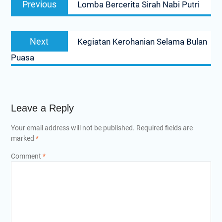
Previous
Lomba Bercerita Sirah Nabi Putri
navigation
post:
Next
Next
Kegiatan Kerohanian Selama Bulan
post:
Puasa
Leave a Reply
Your email address will not be published.
Required fields are
marked
*
Comment
*