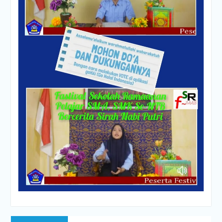
PENYERAHAN PIALA AiSO
Upacara memperingati Hari
Pendidikan Nasional 2 Mei
2026 di SMKN 2 PRAYA
TENGAH.
Post
Previous