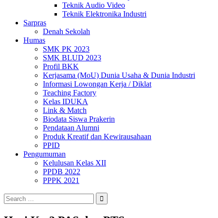
Teknik Audio Video
Teknik Elektronika Industri
Sarpras
Denah Sekolah
Humas
SMK PK 2023
SMK BLUD 2023
Profil BKK
Kerjasama (MoU) Dunia Usaha & Dunia Industri
Informasi Lowongan Kerja / Diklat
Teaching Factory
Kelas IDUKA
Link & Match
Biodata Siswa Prakerin
Pendataan Alumni
Produk Kreatif dan Kewirausahaan
PPID
Pengumuman
Kelulusan Kelas XII
PPDB 2022
PPPK 2021
Search
for: