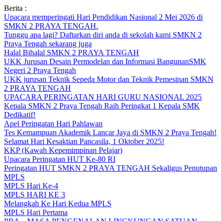
Skip
Berita :
to
Upacara memperingati Hari Pendidikan Nasional 2 Mei 2026 di
content
SMKN 2 PRAYA TENGAH.
Tunggu apa lagi? Daftarkan diri anda di sekolah kami SMKN 2
Praya Tengah sekarang juga
Halal Bihalal SMKN 2 PRAYA TENGAH
UKK Jurusan Desain Permodelan dan Informasi BangunanSMK
Negeri 2 Praya Tengah
UKK jurusan Teknik Sepeda Motor dan Teknik Pemesinan SMKN
2 PRAYA TENGAH
UPACARA PERINGATAN HARI GURU NASIONAL 2025
Kepala SMKN 2 Praya Tengah Raih Peringkat 1 Kepala SMK
Dedikatif!
Apel Peringatan Hari Pahlawan
Tes Kemampuan Akademik Lancar Jaya di SMKN 2 Praya Tengah!
Selamat Hari Kesaktian Pancasila, 1 Oktober 2025!
KKP (Kawah Kepemimpinan Pelajar)
Upacara Peringatan HUT Ke-80 RI
Peringatan HUT SMKN 2 PRAYA TENGAH Sekaligus Penutupan
MPLS
MPLS Hari Ke-4
MPLS HARI KE 3
Melangkah Ke Hari Kedua MPLS
MPLS Hari Pertama