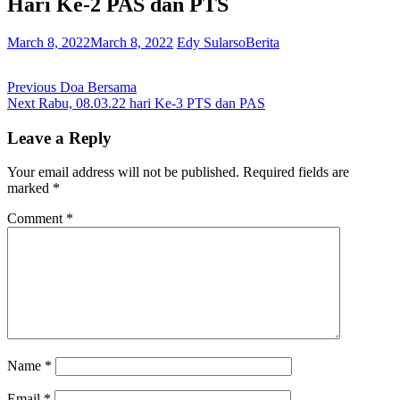
Hari Ke-2 PAS dan PTS
March 8, 2022
March 8, 2022
Edy Sularso
Berita
Post
Previous
Previous
Doa Bersama
Next
post:
Next
Rabu, 08.03.22 hari Ke-3 PTS dan PAS
navigation
post:
Leave a Reply
Your email address will not be published.
Required fields are
marked
*
Comment
*
Name
*
Email
*