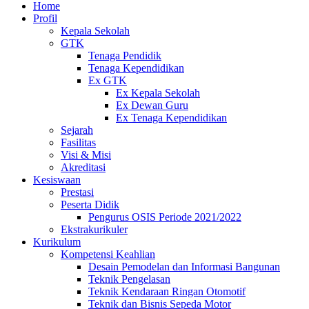
Home
Profil
Kepala Sekolah
GTK
Tenaga Pendidik
Tenaga Kependidikan
Ex GTK
Ex Kepala Sekolah
Ex Dewan Guru
Ex Tenaga Kependidikan
Sejarah
Fasilitas
Visi & Misi
Akreditasi
Kesiswaan
Prestasi
Peserta Didik
Pengurus OSIS Periode 2021/2022
Ekstrakurikuler
Kurikulum
Kompetensi Keahlian
Desain Pemodelan dan Informasi Bangunan
Teknik Pengelasan
Teknik Kendaraan Ringan Otomotif
Teknik dan Bisnis Sepeda Motor