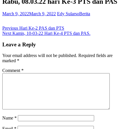
Rabu, 08.03.22 hari Ke-3 PTS dan PAS
March 9, 2022
March 9, 2022
Edy Sularso
Berita
Post
Previous
Previous
Hari Ke-2 PAS dan PTS
Next
post:
Next
Kamis, 10-03-22 Hari Ke-4 PTS dan PAS.
navigation
post:
Leave a Reply
Your email address will not be published.
Required fields are
marked
*
Comment
*
Name
*
Email
*