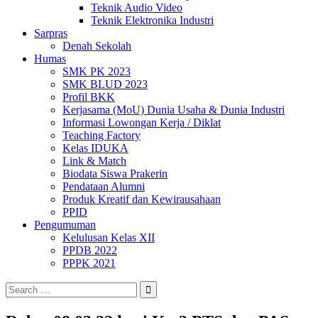
Teknik Audio Video
Teknik Elektronika Industri
Sarpras
Denah Sekolah
Humas
SMK PK 2023
SMK BLUD 2023
Profil BKK
Kerjasama (MoU) Dunia Usaha & Dunia Industri
Informasi Lowongan Kerja / Diklat
Teaching Factory
Kelas IDUKA
Link & Match
Biodata Siswa Prakerin
Pendataan Alumni
Produk Kreatif dan Kewirausahaan
PPID
Pengumuman
Kelulusan Kelas XII
PPDB 2022
PPPK 2021
Search
for: