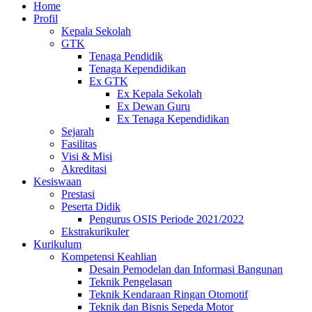
Home
Profil
Kepala Sekolah
GTK
Tenaga Pendidik
Tenaga Kependidikan
Ex GTK
Ex Kepala Sekolah
Ex Dewan Guru
Ex Tenaga Kependidikan
Sejarah
Fasilitas
Visi & Misi
Akreditasi
Kesiswaan
Prestasi
Peserta Didik
Pengurus OSIS Periode 2021/2022
Ekstrakurikuler
Kurikulum
Kompetensi Keahlian
Desain Pemodelan dan Informasi Bangunan
Teknik Pengelasan
Teknik Kendaraan Ringan Otomotif
Teknik dan Bisnis Sepeda Motor