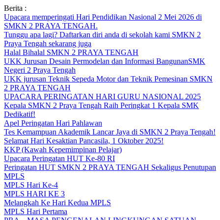
Skip
Berita :
to
Upacara memperingati Hari Pendidikan Nasional 2 Mei 2026 di
content
SMKN 2 PRAYA TENGAH.
Tunggu apa lagi? Daftarkan diri anda di sekolah kami SMKN 2
Praya Tengah sekarang juga
Halal Bihalal SMKN 2 PRAYA TENGAH
UKK Jurusan Desain Permodelan dan Informasi BangunanSMK
Negeri 2 Praya Tengah
UKK jurusan Teknik Sepeda Motor dan Teknik Pemesinan SMKN
2 PRAYA TENGAH
UPACARA PERINGATAN HARI GURU NASIONAL 2025
Kepala SMKN 2 Praya Tengah Raih Peringkat 1 Kepala SMK
Dedikatif!
Apel Peringatan Hari Pahlawan
Tes Kemampuan Akademik Lancar Jaya di SMKN 2 Praya Tengah!
Selamat Hari Kesaktian Pancasila, 1 Oktober 2025!
KKP (Kawah Kepemimpinan Pelajar)
Upacara Peringatan HUT Ke-80 RI
Peringatan HUT SMKN 2 PRAYA TENGAH Sekaligus Penutupan
MPLS
MPLS Hari Ke-4
MPLS HARI KE 3
Melangkah Ke Hari Kedua MPLS
MPLS Hari Pertama