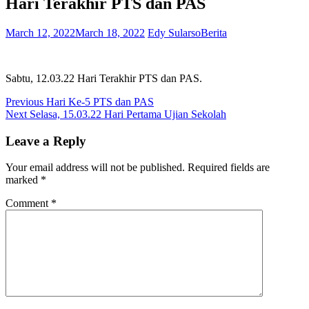
Hari Terakhir PTS dan PAS
March 12, 2022
March 18, 2022
Edy Sularso
Berita
Sabtu, 12.03.22 Hari Terakhir PTS dan PAS.
Post
Previous
Previous
Hari Ke-5 PTS dan PAS
Next
post:
Next
Selasa, 15.03.22 Hari Pertama Ujian Sekolah
navigation
post:
Leave a Reply
Your email address will not be published.
Required fields are
marked
*
Comment
*