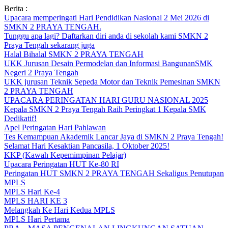
Skip
Berita :
to
Upacara memperingati Hari Pendidikan Nasional 2 Mei 2026 di
content
SMKN 2 PRAYA TENGAH.
Tunggu apa lagi? Daftarkan diri anda di sekolah kami SMKN 2
Praya Tengah sekarang juga
Halal Bihalal SMKN 2 PRAYA TENGAH
UKK Jurusan Desain Permodelan dan Informasi BangunanSMK
Negeri 2 Praya Tengah
UKK jurusan Teknik Sepeda Motor dan Teknik Pemesinan SMKN
2 PRAYA TENGAH
UPACARA PERINGATAN HARI GURU NASIONAL 2025
Kepala SMKN 2 Praya Tengah Raih Peringkat 1 Kepala SMK
Dedikatif!
Apel Peringatan Hari Pahlawan
Tes Kemampuan Akademik Lancar Jaya di SMKN 2 Praya Tengah!
Selamat Hari Kesaktian Pancasila, 1 Oktober 2025!
KKP (Kawah Kepemimpinan Pelajar)
Upacara Peringatan HUT Ke-80 RI
Peringatan HUT SMKN 2 PRAYA TENGAH Sekaligus Penutupan
MPLS
MPLS Hari Ke-4
MPLS HARI KE 3
Melangkah Ke Hari Kedua MPLS
MPLS Hari Pertama