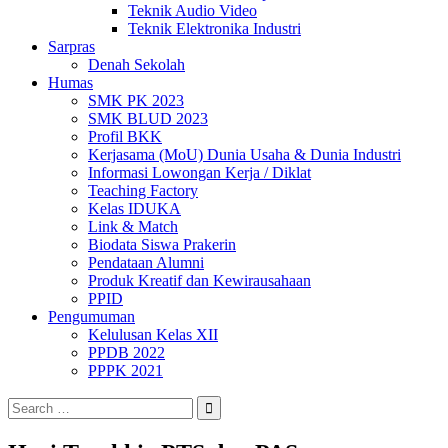
Teknik Audio Video
Teknik Elektronika Industri
Sarpras
Denah Sekolah
Humas
SMK PK 2023
SMK BLUD 2023
Profil BKK
Kerjasama (MoU) Dunia Usaha & Dunia Industri
Informasi Lowongan Kerja / Diklat
Teaching Factory
Kelas IDUKA
Link & Match
Biodata Siswa Prakerin
Pendataan Alumni
Produk Kreatif dan Kewirausahaan
PPID
Pengumuman
Kelulusan Kelas XII
PPDB 2022
PPPK 2021
Search
for: