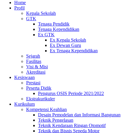
Home
Profil
Kepala Sekolah
GTK
Tenaga Pendidik
Tenaga Kependidikan
Ex GTK
Ex Kepala Sekolah
Ex Dewan Guru
Ex Tenaga Kependidikan
Sejarah
Fasilitas
Visi & Misi
Akreditasi
Kesiswaan
Prestasi
Peserta Didik
Pengurus OSIS Periode 2021/2022
Ekstrakurikuler
Kurikulum
Kompetensi Keahlian
Desain Pemodelan dan Informasi Bangunan
Teknik Pengelasan
Teknik Kendaraan Ringan Otomotif
Teknik dan Bisnis Sepeda Motor