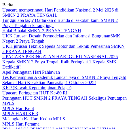
Skip
Berita :
to
Upacara memperingati Hari Pendidikan Nasional 2 Mei 2026 di
content
SMKN 2 PRAYA TENGAH.
Tunggu apa lagi? Daftarkan diri anda di sekolah kami SMKN 2
Praya Tengah sekarang juga
Halal Bihalal SMKN 2 PRAYA TENGAH
UKK Jurusan Desain Permodelan dan Informasi BangunanSMK
Negeri 2 Praya Tengah
UKK jurusan Teknik Sepeda Motor dan Teknik Pemesinan SMKN
2 PRAYA TENGAH
UPACARA PERINGATAN HARI GURU NASIONAL 2025
Kepala SMKN 2 Praya Tengah Raih Peringkat 1 Kepala SMK
Dedikatif!
Apel Peringatan Hari Pahlawan
Tes Kemampuan Akademik Lancar Jaya di SMKN 2 Praya Tengah!
Selamat Hari Kesaktian Pancasila, 1 Oktober 2025!
KKP (Kawah Kepemimpinan Pelajar)
Upacara Peringatan HUT Ke-80 RI
Peringatan HUT SMKN 2 PRAYA TENGAH Sekaligus Penutupan
MPLS
MPLS Hari Ke-4
MPLS HARI KE 3
Melangkah Ke Hari Kedua MPLS
MPLS Hari Pertama