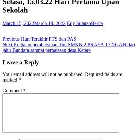
Selasa, 15.03.22 Hari Pertama Ujian
Sekolah
March 15, 2022
March 18, 2022
Edy Sularso
Berita
Post
Previous
Previous
Hari Terakhir PTS dan PAS
Next
post:
Next
Kegiatan pembersihan Tim SMKN 2 PRAYA TENGAH dari
navigation
post:
jalur Bandara sampai perbatasan desa Ketare
Leave a Reply
Your email address will not be published.
Required fields are
marked
*
Comment
*