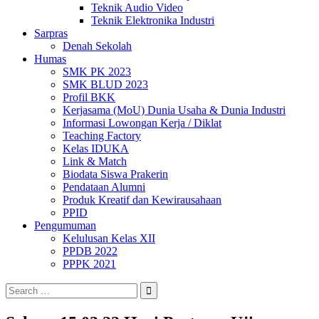
Teknik Audio Video
Teknik Elektronika Industri
Sarpras
Denah Sekolah
Humas
SMK PK 2023
SMK BLUD 2023
Profil BKK
Kerjasama (MoU) Dunia Usaha & Dunia Industri
Informasi Lowongan Kerja / Diklat
Teaching Factory
Kelas IDUKA
Link & Match
Biodata Siswa Prakerin
Pendataan Alumni
Produk Kreatif dan Kewirausahaan
PPID
Pengumuman
Kelulusan Kelas XII
PPDB 2022
PPPK 2021
Search
for: