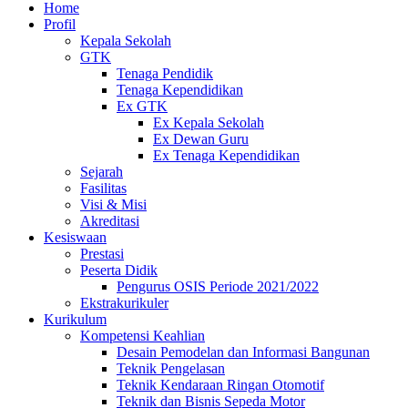
Home
Profil
Kepala Sekolah
GTK
Tenaga Pendidik
Tenaga Kependidikan
Ex GTK
Ex Kepala Sekolah
Ex Dewan Guru
Ex Tenaga Kependidikan
Sejarah
Fasilitas
Visi & Misi
Akreditasi
Kesiswaan
Prestasi
Peserta Didik
Pengurus OSIS Periode 2021/2022
Ekstrakurikuler
Kurikulum
Kompetensi Keahlian
Desain Pemodelan dan Informasi Bangunan
Teknik Pengelasan
Teknik Kendaraan Ringan Otomotif
Teknik dan Bisnis Sepeda Motor