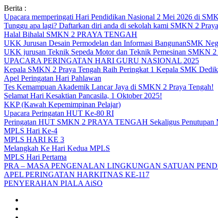
Skip
Berita :
to
Upacara memperingati Hari Pendidikan Nasional 2 Mei 2026 d
content
Tunggu apa lagi? Daftarkan diri anda di sekolah kami SMKN 2 Pray
Halal Bihalal SMKN 2 PRAYA TENGAH
UKK Jurusan Desain Permodelan dan Informasi BangunanSMK Nege
UKK jurusan Teknik Sepeda Motor dan Teknik Pemesinan SMK
UPACARA PERINGATAN HARI GURU NASIONAL 2025
Kepala SMKN 2 Praya Tengah Raih Peringkat 1 Kepala SMK Dedika
Apel Peringatan Hari Pahlawan
Tes Kemampuan Akademik Lancar Jaya di SMKN 2 Praya Tengah!
Selamat Hari Kesaktian Pancasila, 1 Oktober 2025!
KKP (Kawah Kepemimpinan Pelajar)
Upacara Peringatan HUT Ke-80 RI
Peringatan HUT SMKN 2 PRAYA TENGAH Sekaligus Penutupan
MPLS Hari Ke-4
MPLS HARI KE 3
Melangkah Ke Hari Kedua MPLS
MPLS Hari Pertama
PRA – MASA PENGENALAN LINGKUNGAN SATUAN PENDI
APEL PERINGATAN HARKITNAS KE-117
PENYERAHAN PIALA AiSO
Facebook
Youtube
Twitter