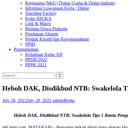
Kerjasama (MoU) Dunia Usaha & Dunia Industri
Informasi Lowongan Kerja / Diklat
Teaching Factory
Kelas IDUKA
Link & Match
Biodata Siswa Prakerin
Pendataan Alumni
Produk Kreatif dan Kewirausahaan
PPID
Pengumuman
Kelulusan Kelas XII
PPDB 2022
PPPK 2021
Search
for:
Heboh DAK, Disdikbud NTB: Swakelola Ti
July 28, 2022
July 28, 2022
admin
Berita
Heboh DAK, Disdikbud NTB: Swakelola Tipe 1 Bantu Peng
ntb.jpnn.com,
MATARAM
– Persoalan terkait aliran dana alokasi