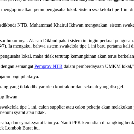
mengoptimalkan peran pengusaha lokal. Sistem swakelola tipe 1 ini
ikbud) NTB, Muhammad Khairul Ikhwan mengatakan, sistem swakelola
sar hukumnya. Alasan Dikbud pakai sistem ini ingin perkuat pengusaha
5/7). Ia mengaku, bahwa sistem swakelola tipe 1 ini baru pertama kali d
 pengusaha lokal, maka tidak tertutup kemungkinan akan terus berkel
n dengan semangat
Pemprov NTB
dalam pemberdayaan UMKM lokal,” 
jaran bagi pihaknya.
kang yang tidak dibayar oleh kontraktor dan sekolah yang disegel.
cap Ihwan.
 swakelola tipe 1 ini, calon supplier atau calon pekerja akan melakuka
nuhi syarat atau tidak.
a, dan syarat-syarat lainnya. Nanti PPK kemudian di rangking berdasa
ek Lombok Barat itu.