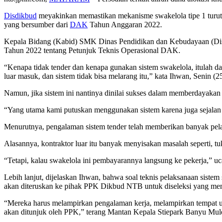
Disdikbud
meyakinkan memastikan mekanisme swakelola tipe 1 turut 
yang bersumber dari
DAK
Tahun Anggaran 2022.
Kepala Bidang (Kabid) SMK Dinas Pendidikan dan Kebudayaan (Disd
Tahun 2022 tentang Petunjuk Teknis Operasional DAK.
“Kenapa tidak tender dan kenapa gunakan sistem swakelola, itulah da
luar masuk, dan sistem tidak bisa melarang itu,” kata Ihwan, Senin (2
Namun, jika sistem ini nantinya dinilai sukses dalam memberdayakan
“Yang utama kami putuskan menggunakan sistem karena juga sejala
Menurutnya, pengalaman sistem tender telah memberikan banyak pela
Alasannya, kontraktor luar itu banyak menyisakan masalah seperti, tu
“Tetapi, kalau swakelola ini pembayarannya langsung ke pekerja,” u
Lebih lanjut, dijelaskan Ihwan, bahwa soal teknis pelaksanaan sistem
akan diteruskan ke pihak PPK Dikbud NTB untuk diseleksi yang meme
“Mereka harus melampirkan pengalaman kerja, melampirkan tempat usah
akan ditunjuk oleh PPK,” terang Mantan Kepala Stiepark Banyu Mul