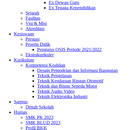
Ex Dewan Guru
Ex Tenaga Kependidikan
Sejarah
Fasilitas
Visi & Misi
Akreditasi
Kesiswaan
Prestasi
Peserta Didik
Pengurus OSIS Periode 2021/2022
Ekstrakurikuler
Kurikulum
Kompetensi Keahlian
Desain Pemodelan dan Informasi Bangunan
Teknik Pengelasan
Teknik Kendaraan Ringan Otomotif
Teknik dan Bisnis Sepeda Motor
Teknik Audio Video
Teknik Elektronika Industri
Sarpras
Denah Sekolah
Humas
SMK PK 2023
SMK BLUD 2023
Profil BKK