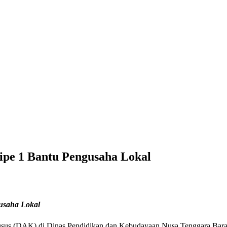
pe 1 Bantu Pengusaha Lokal
usaha Lokal
 khusus (DAK) di Dinas Pendidikan dan Kebudayaan Nusa Tenggara Bar