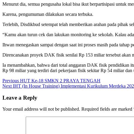
Menurut dia, semua pengusaha lokal bisa ikut berpartisipasi untuk men
Karena, pengumuman dilakukan secara terbuka.
Terlebih, Disdikbud setempat telah memberikan arahan pada pihak sek
“Kamu akan turun cek dan lakukan monitoring ke sekolah. Kalau ada 
Ihwan menegaskan sampai dengan saat ini proses masih pada tahap p
Direncanakan proyek DAK fisik senilai Rp 153 miliar tersebut akan 
Ia menambahkan, bahwa dari total anggaran DAK fisik pendidikan itu
Rp 98 miliar yang terdiri dari pekerjaan fisik sekitar Rp 54 miliar da
Post
Previous
Previous
HUT Ke-18 SMKN 2 PRAYA TENGAH
Next
post:
Next
IHT (In House Training) Implementasi Kurikulum Merdeka 202
navigation
post:
Leave a Reply
Your email address will not be published.
Required fields are marked