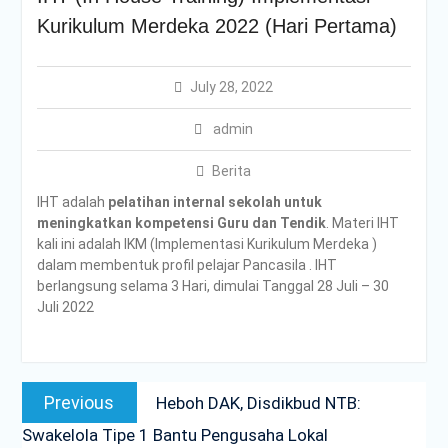
2025
Kurikulum Merdeka 2022 (Hari Pertama)
Kepala SMKN 2 Praya
Tengah Raih Peringkat 1
Kepala SMK Dedikatif!
July 28, 2022
Apel Peringatan Hari
Pahlawan
admin
Tes Kemampuan Akademik
Lancar Jaya di SMKN 2
Berita
Praya Tengah!
Selamat Hari Kesaktian
IHT adalah
pelatihan internal sekolah untuk
Pancasila, 1 Oktober 2025!
meningkatkan kompetensi Guru dan Tendik
. Materi IHT
KKP (Kawah Kepemimpinan
kali ini adalah IKM (Implementasi Kurikulum Merdeka )
Pelajar)
dalam membentuk profil pelajar Pancasila . IHT
Upacara Peringatan HUT
berlangsung selama 3 Hari, dimulai Tanggal 28 Juli – 30
Ke-80 RI
Juli 2022
Peringatan HUT SMKN 2
PRAYA TENGAH Sekaligus
Penutupan MPLS
Post
MPLS Hari Ke-4
Previous
Previous
Heboh DAK, Disdikbud NTB:
navigation
MPLS HARI KE 3
post:
Melangkah Ke Hari Kedua
Swakelola Tipe 1 Bantu Pengusaha Lokal