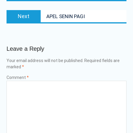
MPLS
MPLS Hari Pertama
Next
PRA – MASA PENGENALAN
Next
APEL SENIN PAGI
post:
LINGKUNGAN SATUAN
PENDIDIKAN RAMAH SMKN
2 PRAYA TENGAH TAHUN
PELAJARAN 2025/2026
APEL PERINGATAN
Leave a Reply
HARKITNAS KE-117
PENYERAHAN PIALA AiSO
Your email address will not be published.
Required fields are
marked
*
Comment
*