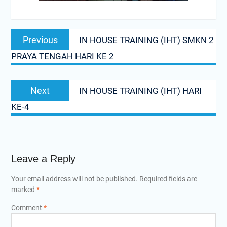
Post
Previous
Previous
IN HOUSE TRAINING (IHT) SMKN 2
navigation
post:
PRAYA TENGAH HARI KE 2
Next
Next
IN HOUSE TRAINING (IHT) HARI
post:
KE-4
Leave a Reply
Your email address will not be published.
Required fields are
marked
*
Comment
*