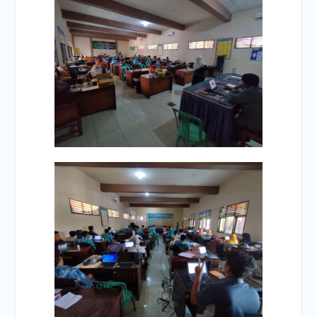
Pendidikan Nasional 2 Mei
2026 di SMKN 2 PRAYA
TENGAH.
Tunggu apa lagi? Daftarkan
diri anda di sekolah kami
SMKN 2 Praya Tengah
sekarang juga
Halal Bihalal SMKN 2
PRAYA TENGAH