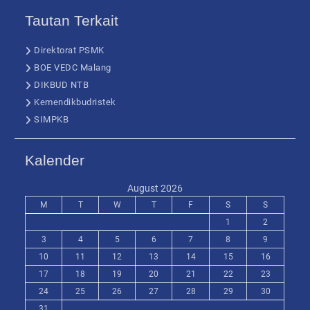
Tautan Terkait
Direktorat PSMK
BOE VEDC Malang
DIKBUD NTB
Kemendikbudristek
SIMPKB
Kalender
August 2026
M
T
W
T
F
S
S
1
2
3
4
5
6
7
8
9
10
11
12
13
14
15
16
17
18
19
20
21
22
23
24
25
26
27
28
29
30
31