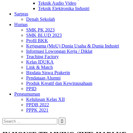
Teknik Audio Video
Teknik Elektronika Industri
Sarpras
Denah Sekolah
Humas
SMK PK 2023
SMK BLUD 2023
Profil BKK
Kerjasama (MoU) Dunia Usaha & Dunia Industri
Informasi Lowongan Kerja / Diklat
Teaching Factory
Kelas IDUKA
Link & Match
Biodata Siswa Prakerin
Pendataan Alumni
Produk Kreatif dan Kewirausahaan
PPID
Pengumuman
Kelulusan Kelas XII
PPDB 2022
PPPK 2021
Search
for: