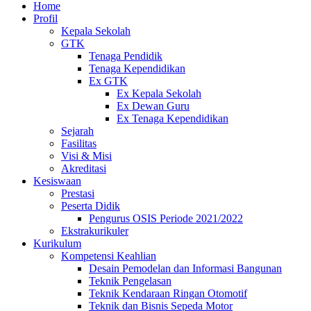
Home
Profil
Kepala Sekolah
GTK
Tenaga Pendidik
Tenaga Kependidikan
Ex GTK
Ex Kepala Sekolah
Ex Dewan Guru
Ex Tenaga Kependidikan
Sejarah
Fasilitas
Visi & Misi
Akreditasi
Kesiswaan
Prestasi
Peserta Didik
Pengurus OSIS Periode 2021/2022
Ekstrakurikuler
Kurikulum
Kompetensi Keahlian
Desain Pemodelan dan Informasi Bangunan
Teknik Pengelasan
Teknik Kendaraan Ringan Otomotif
Teknik dan Bisnis Sepeda Motor