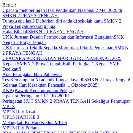
Skip
Berita :
to
Upacara memperingati Hari Pendidikan Nasional 2 Mei 2026 di
content
SMKN 2 PRAYA TENGAH.
Tunggu apa lagi? Daftarkan diri anda di sekolah kami SMKN 2
Praya Tengah sekarang juga
Halal Bihalal SMKN 2 PRAYA TENGAH
UKK Jurusan Desain Permodelan dan Informasi BangunanSMK
Negeri 2 Praya Tengah
UKK jurusan Teknik Sepeda Motor dan Teknik Pemesinan SMKN
2 PRAYA TENGAH
UPACARA PERINGATAN HARI GURU NASIONAL 2025
Kepala SMKN 2 Praya Tengah Raih Peringkat 1 Kepala SMK
Dedikatif!
Apel Peringatan Hari Pahlawan
Tes Kemampuan Akademik Lancar Jaya di SMKN 2 Praya Tengah!
Selamat Hari Kesaktian Pancasila, 1 Oktober 2025!
KKP (Kawah Kepemimpinan Pelajar)
Upacara Peringatan HUT Ke-80 RI
Peringatan HUT SMKN 2 PRAYA TENGAH Sekaligus Penutupan
MPLS
MPLS Hari Ke-4
MPLS HARI KE 3
Melangkah Ke Hari Kedua MPLS
MPLS Hari Pertama