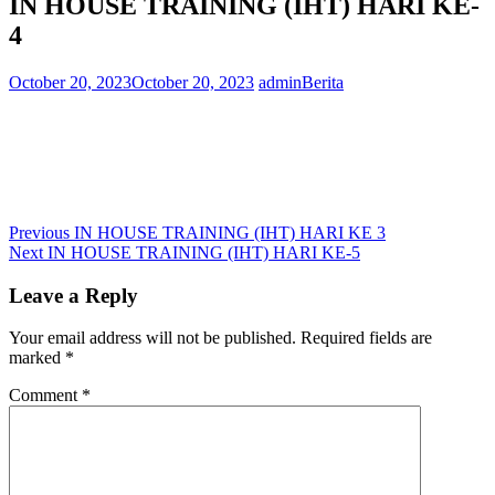
IN HOUSE TRAINING (IHT) HARI KE-
4
October 20, 2023
October 20, 2023
admin
Berita
Post
Previous
Previous
IN HOUSE TRAINING (IHT) HARI KE 3
Next
post:
Next
IN HOUSE TRAINING (IHT) HARI KE-5
navigation
post:
Leave a Reply
Your email address will not be published.
Required fields are
marked
*
Comment
*