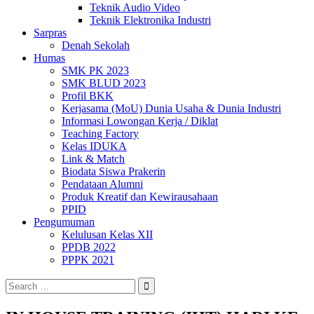
Teknik Audio Video
Teknik Elektronika Industri
Sarpras
Denah Sekolah
Humas
SMK PK 2023
SMK BLUD 2023
Profil BKK
Kerjasama (MoU) Dunia Usaha & Dunia Industri
Informasi Lowongan Kerja / Diklat
Teaching Factory
Kelas IDUKA
Link & Match
Biodata Siswa Prakerin
Pendataan Alumni
Produk Kreatif dan Kewirausahaan
PPID
Pengumuman
Kelulusan Kelas XII
PPDB 2022
PPPK 2021
Search
for: