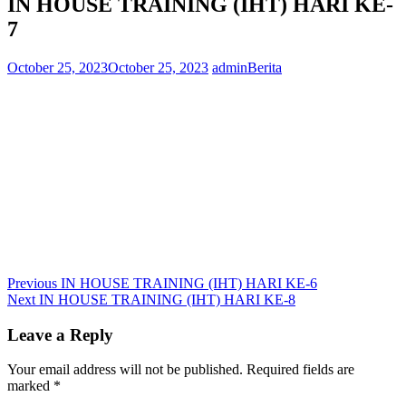
IN HOUSE TRAINING (IHT) HARI KE-
7
October 25, 2023
October 25, 2023
admin
Berita
Post
Previous
Previous
IN HOUSE TRAINING (IHT) HARI KE-6
Next
post:
Next
IN HOUSE TRAINING (IHT) HARI KE-8
navigation
post:
Leave a Reply
Your email address will not be published.
Required fields are
marked
*