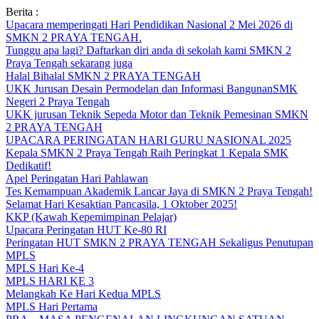
Skip
Berita :
to
Upacara memperingati Hari Pendidikan Nasional 2 Mei 2026 di
content
SMKN 2 PRAYA TENGAH.
Tunggu apa lagi? Daftarkan diri anda di sekolah kami SMKN 2
Praya Tengah sekarang juga
Halal Bihalal SMKN 2 PRAYA TENGAH
UKK Jurusan Desain Permodelan dan Informasi BangunanSMK
Negeri 2 Praya Tengah
UKK jurusan Teknik Sepeda Motor dan Teknik Pemesinan SMKN
2 PRAYA TENGAH
UPACARA PERINGATAN HARI GURU NASIONAL 2025
Kepala SMKN 2 Praya Tengah Raih Peringkat 1 Kepala SMK
Dedikatif!
Apel Peringatan Hari Pahlawan
Tes Kemampuan Akademik Lancar Jaya di SMKN 2 Praya Tengah!
Selamat Hari Kesaktian Pancasila, 1 Oktober 2025!
KKP (Kawah Kepemimpinan Pelajar)
Upacara Peringatan HUT Ke-80 RI
Peringatan HUT SMKN 2 PRAYA TENGAH Sekaligus Penutupan
MPLS
MPLS Hari Ke-4
MPLS HARI KE 3
Melangkah Ke Hari Kedua MPLS
MPLS Hari Pertama