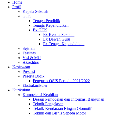
Home
Profil
Kepala Sekolah
GTK
Tenaga Pendidik
Tenaga Kependidikan
Ex GTK
Ex Kepala Sekolah
Ex Dewan Guru
Ex Tenaga Kependidikan
Sejarah
Fasilitas
Visi & Misi
Akreditasi
Kesiswaan
Prestasi
Peserta Didik
Pengurus OSIS Periode 2021/2022
Ekstrakurikuler
Kurikulum
Kompetensi Keahlian
Desain Pemodelan dan Informasi Bangunan
Teknik Pengelasan
Teknik Kendaraan Ringan Otomotif
Teknik dan Bisnis Sepeda Motor