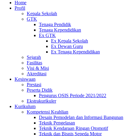
Home
Profil
Kepala Sekolah
GTK
Tenaga Pendidik
Tenaga Kependidikan
Ex GTK
Ex Kepala Sekolah
Ex Dewan Guru
Ex Tenaga Kependidikan
Sejarah
Fasilitas
Visi & Misi
Akreditasi
Kesiswaan
Prestasi
Peserta Didik
Pengurus OSIS Periode 2021/2022
Ekstrakurikuler
Kurikulum
Kompetensi Keahlian
Desain Pemodelan dan Informasi Bangunan
Teknik Pengelasan
Teknik Kendaraan Ringan Otomotif
Teknik dan Bisnis Sepeda Motor