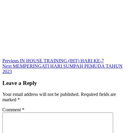
Post
Previous
Previous
IN HOUSE TRAINING (IHT) HARI KE-7
Next
post:
Next
MEMPERINGATI HARI SUMPAH PEMUDA TAHUN
navigation
post:
2023
Leave a Reply
Your email address will not be published.
Required fields are
marked
*
Comment
*