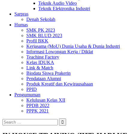
Teknik Audio Video
Teknik Elektronika Industri
Sarpras
Denah Sekolah
Humas
SMK PK 2023
SMK BLUD 2023
Profil BKK
Kerjasama (MoU) Dunia Usaha & Dunia Industri
Informasi Lowongan Kerja / Diklat
Teaching Factory
Kelas IDUKA
Link & Match
Biodata Siswa Prakerin
Pendataan Alumni
Produk Kreatif dan Kewirausahaan
PPID
Pengumuman
Kelulusan Kelas XII
PPDB 2022
PPPK 2021
Search
for: