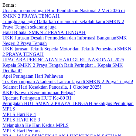
Skip
Berita :
to
Upacara memperingati Hari Pendidikan Nasional 2 Mei 2026 di
content
SMKN 2 PRAYA TENGAH.
Tunggu apa lagi? Daftarkan diri anda di sekolah kami SMKN 2
Praya Tengah sekarang juga
Halal Bihalal SMKN 2 PRAYA TENGAH
UKK Jurusan Desain Permodelan dan Informasi BangunanSMK
Negeri 2 Praya Tengah
UKK jurusan Teknik Sepeda Motor dan Teknik Pemesinan SMKN
2 PRAYA TENGAH
UPACARA PERINGATAN HARI GURU NASIONAL 2025
Kepala SMKN 2 Praya Tengah Raih Peringkat 1 Kepala SMK
Dedikatif!
Apel Peringatan Hari Pahlawan
Tes Kemampuan Akademik Lancar Jaya di SMKN 2 Praya Tengah!
Selamat Hari Kesaktian Pancasila, 1 Oktober 2025!
KKP (Kawah Kepemimpinan Pelajar)
Upacara Peringatan HUT Ke-80 RI
Peringatan HUT SMKN 2 PRAYA TENGAH Sekaligus Penutupan
MPLS
MPLS Hari Ke-4
MPLS HARI KE 3
Melangkah Ke Hari Kedua MPLS
MPLS Hari Pertama