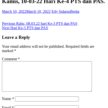
Kamis, 10-03-22 Hari Ke-4 PTS dan PAS.
March 10, 2022
March 10, 2022
Edy Sularso
Berita
Post
Previous
Previous
Rabu, 08.03.22 hari Ke-3 PTS dan PAS
Next
post:
Next
Hari Ke-5 PTS dan PAS
navigation
post:
Leave a Reply
Your email address will not be published.
Required fields are
marked
*
Comment
*
Name
*
Email
*