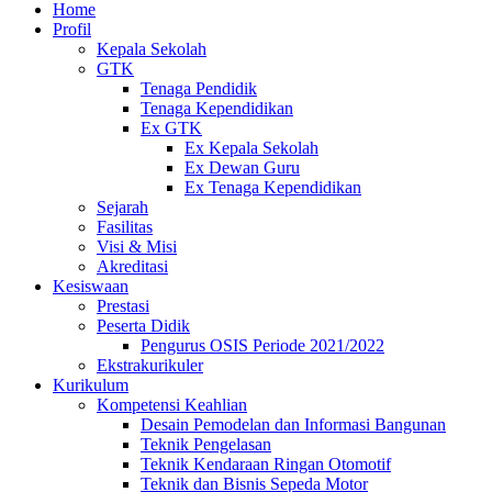
Home
Profil
Kepala Sekolah
GTK
Tenaga Pendidik
Tenaga Kependidikan
Ex GTK
Ex Kepala Sekolah
Ex Dewan Guru
Ex Tenaga Kependidikan
Sejarah
Fasilitas
Visi & Misi
Akreditasi
Kesiswaan
Prestasi
Peserta Didik
Pengurus OSIS Periode 2021/2022
Ekstrakurikuler
Kurikulum
Kompetensi Keahlian
Desain Pemodelan dan Informasi Bangunan
Teknik Pengelasan
Teknik Kendaraan Ringan Otomotif
Teknik dan Bisnis Sepeda Motor