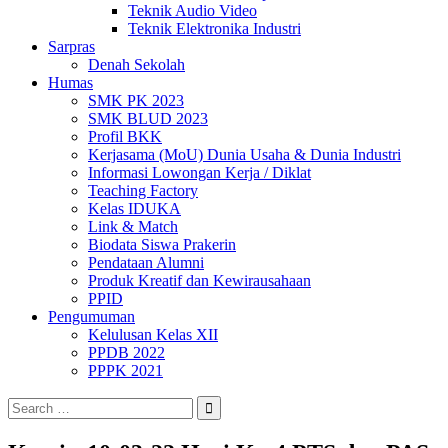
Teknik Audio Video
Teknik Elektronika Industri
Sarpras
Denah Sekolah
Humas
SMK PK 2023
SMK BLUD 2023
Profil BKK
Kerjasama (MoU) Dunia Usaha & Dunia Industri
Informasi Lowongan Kerja / Diklat
Teaching Factory
Kelas IDUKA
Link & Match
Biodata Siswa Prakerin
Pendataan Alumni
Produk Kreatif dan Kewirausahaan
PPID
Pengumuman
Kelulusan Kelas XII
PPDB 2022
PPPK 2021
Search
for: