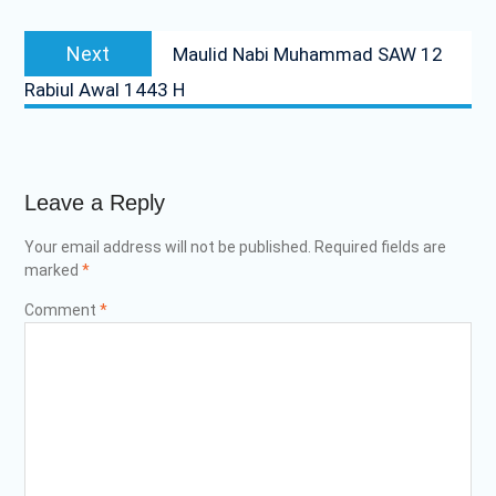
MPLS
MPLS Hari Pertama
Next
Next
PRA – MASA PENGENALAN
Maulid Nabi Muhammad SAW 12
post:
LINGKUNGAN SATUAN
Rabiul Awal 1443 H
PENDIDIKAN RAMAH SMKN
2 PRAYA TENGAH TAHUN
PELAJARAN 2025/2026
APEL PERINGATAN
HARKITNAS KE-117
Leave a Reply
PENYERAHAN PIALA AiSO
Your email address will not be published.
Required fields are
marked
*
Comment
*