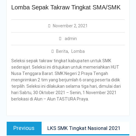
2025
Lomba Sepak Takraw Tingkat SMA/SMK
Kepala SMKN 2 Praya
Tengah Raih Peringkat 1
Kepala SMK Dedikatif!
November 2, 2021
Apel Peringatan Hari
Pahlawan
admin
Tes Kemampuan Akademik
Lancar Jaya di SMKN 2
Berita
,
Lomba
Praya Tengah!
Seleksi sepak takraw tingkat kabupaten untuk SMK
Selamat Hari Kesaktian
sederajat. Seleksi ini ditujukan untuk memeriahkan HUT
Pancasila, 1 Oktober 2025!
Nusa Tenggara Barat. SMK Negeri 2 Praya Tengah
KKP (Kawah Kepemimpinan
mengirimkan 2 tim yang berjumlah 6 orang peserta didik
Pelajar)
terpilih. Seleksi ini dilakukan selama tiga hari, dimulai dari
Upacara Peringatan HUT
hari Sabtu, 30 Oktober 2021 – Senin, 1 November 2021
Ke-80 RI
berlokasi di Alun – Alun TASTURA Praya.
Peringatan HUT SMKN 2
PRAYA TENGAH Sekaligus
Penutupan MPLS
MPLS Hari Ke-4
Post
Previous
MPLS HARI KE 3
Previous
LKS SMK Tingkat Nasional 2021
navigation
Melangkah Ke Hari Kedua
post: