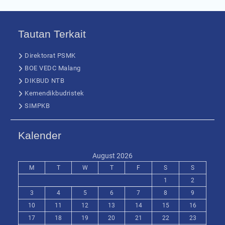
Tautan Terkait
Direktorat PSMK
BOE VEDC Malang
DIKBUD NTB
Kemendikbudristek
SIMPKB
Kalender
August 2026
M
T
W
T
F
S
S
1
2
3
4
5
6
7
8
9
10
11
12
13
14
15
16
17
18
19
20
21
22
23