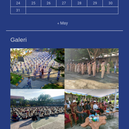
24
25
26
27
28
29
30
31
« May
Galeri