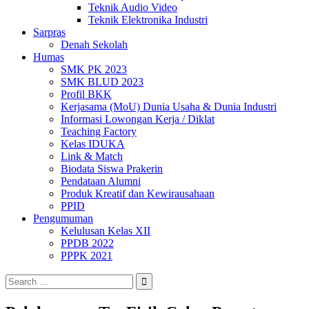
Teknik Audio Video
Teknik Elektronika Industri
Sarpras
Denah Sekolah
Humas
SMK PK 2023
SMK BLUD 2023
Profil BKK
Kerjasama (MoU) Dunia Usaha & Dunia Industri
Informasi Lowongan Kerja / Diklat
Teaching Factory
Kelas IDUKA
Link & Match
Biodata Siswa Prakerin
Pendataan Alumni
Produk Kreatif dan Kewirausahaan
PPID
Pengumuman
Kelulusan Kelas XII
PPDB 2022
PPPK 2021
Search
for: