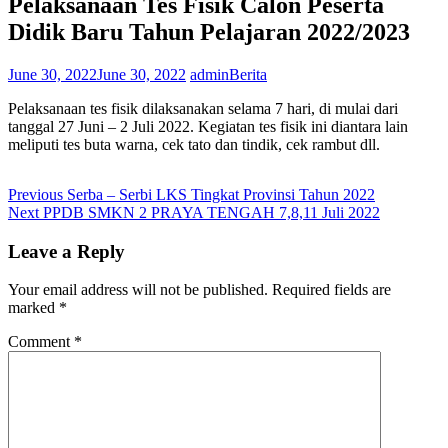
Pelaksanaan Tes Fisik Calon Peserta
Didik Baru Tahun Pelajaran 2022/2023
June 30, 2022
June 30, 2022
admin
Berita
Pelaksanaan tes fisik dilaksanakan selama 7 hari, di mulai dari
tanggal 27 Juni – 2 Juli 2022. Kegiatan tes fisik ini diantara lain
meliputi tes buta warna, cek tato dan tindik, cek rambut dll.
Post
Previous
Previous
Serba – Serbi LKS Tingkat Provinsi Tahun 2022
Next
post:
Next
PPDB SMKN 2 PRAYA TENGAH 7,8,11 Juli 2022
navigation
post:
Leave a Reply
Your email address will not be published.
Required fields are
marked
*
Comment
*