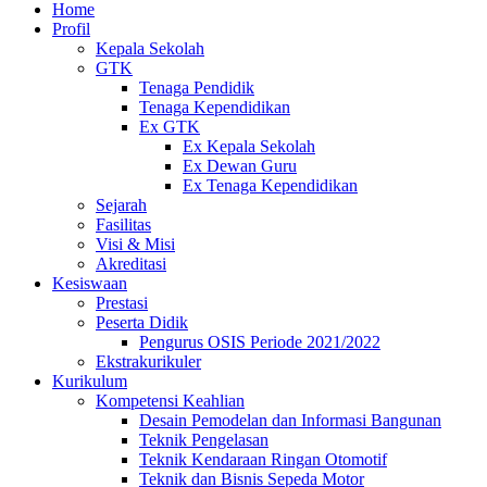
Home
Profil
Kepala Sekolah
GTK
Tenaga Pendidik
Tenaga Kependidikan
Ex GTK
Ex Kepala Sekolah
Ex Dewan Guru
Ex Tenaga Kependidikan
Sejarah
Fasilitas
Visi & Misi
Akreditasi
Kesiswaan
Prestasi
Peserta Didik
Pengurus OSIS Periode 2021/2022
Ekstrakurikuler
Kurikulum
Kompetensi Keahlian
Desain Pemodelan dan Informasi Bangunan
Teknik Pengelasan
Teknik Kendaraan Ringan Otomotif
Teknik dan Bisnis Sepeda Motor