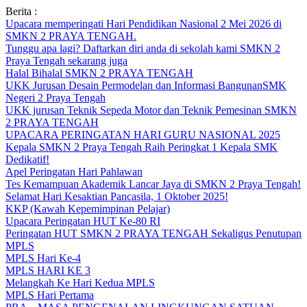
Skip
Berita :
to
Upacara memperingati Hari Pendidikan Nasional 2 Mei 2026 di
content
SMKN 2 PRAYA TENGAH.
Tunggu apa lagi? Daftarkan diri anda di sekolah kami SMKN 2
Praya Tengah sekarang juga
Halal Bihalal SMKN 2 PRAYA TENGAH
UKK Jurusan Desain Permodelan dan Informasi BangunanSMK
Negeri 2 Praya Tengah
UKK jurusan Teknik Sepeda Motor dan Teknik Pemesinan SMKN
2 PRAYA TENGAH
UPACARA PERINGATAN HARI GURU NASIONAL 2025
Kepala SMKN 2 Praya Tengah Raih Peringkat 1 Kepala SMK
Dedikatif!
Apel Peringatan Hari Pahlawan
Tes Kemampuan Akademik Lancar Jaya di SMKN 2 Praya Tengah!
Selamat Hari Kesaktian Pancasila, 1 Oktober 2025!
KKP (Kawah Kepemimpinan Pelajar)
Upacara Peringatan HUT Ke-80 RI
Peringatan HUT SMKN 2 PRAYA TENGAH Sekaligus Penutupan
MPLS
MPLS Hari Ke-4
MPLS HARI KE 3
Melangkah Ke Hari Kedua MPLS
MPLS Hari Pertama