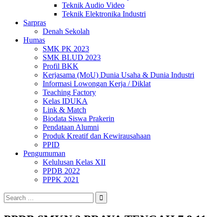
Teknik Audio Video
Teknik Elektronika Industri
Sarpras
Denah Sekolah
Humas
SMK PK 2023
SMK BLUD 2023
Profil BKK
Kerjasama (MoU) Dunia Usaha & Dunia Industri
Informasi Lowongan Kerja / Diklat
Teaching Factory
Kelas IDUKA
Link & Match
Biodata Siswa Prakerin
Pendataan Alumni
Produk Kreatif dan Kewirausahaan
PPID
Pengumuman
Kelulusan Kelas XII
PPDB 2022
PPPK 2021
Search
for: