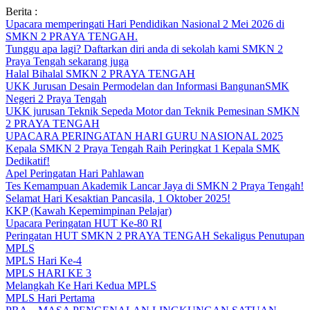
Skip
Berita :
to
Upacara memperingati Hari Pendidikan Nasional 2 Mei 2026 di
content
SMKN 2 PRAYA TENGAH.
Tunggu apa lagi? Daftarkan diri anda di sekolah kami SMKN 2
Praya Tengah sekarang juga
Halal Bihalal SMKN 2 PRAYA TENGAH
UKK Jurusan Desain Permodelan dan Informasi BangunanSMK
Negeri 2 Praya Tengah
UKK jurusan Teknik Sepeda Motor dan Teknik Pemesinan SMKN
2 PRAYA TENGAH
UPACARA PERINGATAN HARI GURU NASIONAL 2025
Kepala SMKN 2 Praya Tengah Raih Peringkat 1 Kepala SMK
Dedikatif!
Apel Peringatan Hari Pahlawan
Tes Kemampuan Akademik Lancar Jaya di SMKN 2 Praya Tengah!
Selamat Hari Kesaktian Pancasila, 1 Oktober 2025!
KKP (Kawah Kepemimpinan Pelajar)
Upacara Peringatan HUT Ke-80 RI
Peringatan HUT SMKN 2 PRAYA TENGAH Sekaligus Penutupan
MPLS
MPLS Hari Ke-4
MPLS HARI KE 3
Melangkah Ke Hari Kedua MPLS
MPLS Hari Pertama