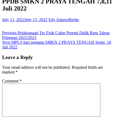
PPDB SMKN 2 PRAYA TENGAH 7,8,11
Juli 2022
July 13, 2022
July 13, 2022
Edy Sularso
Berita
Post
Previous
Previous
Pelaksanaan Tes Fisik Calon Peserta Didik Baru Tahun
post:
Pelajaran 2022/2023
navigation
Next
Next
MPLS hari pertama SMKN 2 PRAYA TENGAH Senin, 18
post:
Juli 2022
Leave a Reply
Your email address will not be published.
Required fields are
marked
*
Comment
*