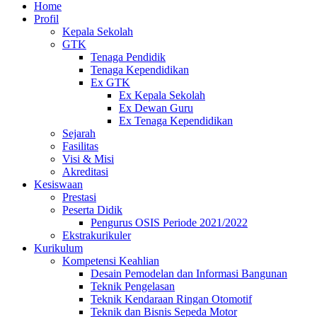
Home
Profil
Kepala Sekolah
GTK
Tenaga Pendidik
Tenaga Kependidikan
Ex GTK
Ex Kepala Sekolah
Ex Dewan Guru
Ex Tenaga Kependidikan
Sejarah
Fasilitas
Visi & Misi
Akreditasi
Kesiswaan
Prestasi
Peserta Didik
Pengurus OSIS Periode 2021/2022
Ekstrakurikuler
Kurikulum
Kompetensi Keahlian
Desain Pemodelan dan Informasi Bangunan
Teknik Pengelasan
Teknik Kendaraan Ringan Otomotif
Teknik dan Bisnis Sepeda Motor