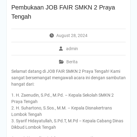
Selamat Hari Kesaktian
Pembukaan JOB FAIR SMKN 2 Praya
Pancasila, 1 Oktober 2025!
Tengah
KKP (Kawah
Kepemimpinan Pelajar)
Upacara Peringatan HUT
August 28, 2024
Ke-80 RI
Peringatan HUT SMKN 2
PRAYA TENGAH Sekaligus
admin
Penutupan MPLS
MPLS Hari Ke-4
Berita
MPLS HARI KE 3
Selamat datang di JOB FAIR SMKN 2 Praya Tengah! Kami
Melangkah Ke Hari Kedua
sangat bersemangat mengawali acara ini dengan sambutan
MPLS
hangat dari:
MPLS Hari Pertama
PRA – MASA PENGENALAN
1. H. Zaenudin, S.Pd., M.Pd. – Kepala Sekolah SMKN 2
LINGKUNGAN SATUAN
Praya Tengah
PENDIDIKAN RAMAH SMKN
2. H. Suhartono, S.Sos., M.M. – Kepala Disnakertrans
2 PRAYA TENGAH TAHUN
Lombok Tengah
PELAJARAN 2025/2026
3. Syarif Hidayatullah, S.Pd.T, M.Pd – Kepala Cabang Dinas
APEL PERINGATAN
Dikbud Lombok Tengah
HARKITNAS KE-117