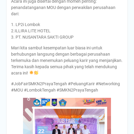
Acara ini juga disertai dengan momen penting:
PENYERAHAN PIALA AiSO
penandatanganan MOU dengan perwakilan perusahaan
Upacara memperingati Hari
dari:
Pendidikan Nasional 2 Mei
2026 di SMKN 2 PRAYA
1. LP2i Lombok
TENGAH.
2.ILLIRA LITE HOTEL
Tunggu apa lagi? Daftarkan
3. PT. NUSANTARA SAKTI GROUP
diri anda di sekolah kami
SMKN 2 Praya Tengah
Mari kita sambut kesempatan luar biasa ini untuk
sekarang juga
berhubungan langsung dengan berbagai perusahaan
terkemuka dan menemukan peluang karir yang menjanjikan.
Terima kasih kepada semua pihak yang telah mendukung
acara ini!
#JobFairSMKN2PrayaTengah #PeluangKarir #Networking
#MOU #LombokTengah #SMKN2PrayaTengah