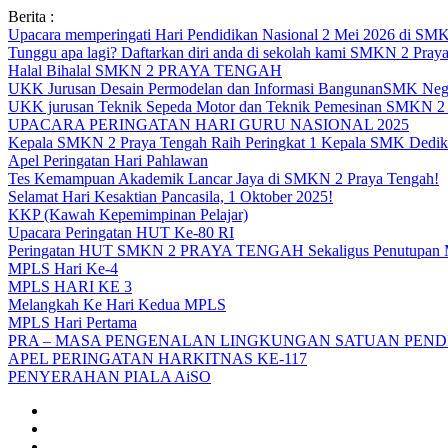
Skip
Berita :
to
Upacara memperingati Hari Pendidikan Nasional 2 Mei 2026 d
content
Tunggu apa lagi? Daftarkan diri anda di sekolah kami SMKN 2 Pray
Halal Bihalal SMKN 2 PRAYA TENGAH
UKK Jurusan Desain Permodelan dan Informasi BangunanSMK Nege
UKK jurusan Teknik Sepeda Motor dan Teknik Pemesinan SMK
UPACARA PERINGATAN HARI GURU NASIONAL 2025
Kepala SMKN 2 Praya Tengah Raih Peringkat 1 Kepala SMK Dedika
Apel Peringatan Hari Pahlawan
Tes Kemampuan Akademik Lancar Jaya di SMKN 2 Praya Tengah!
Selamat Hari Kesaktian Pancasila, 1 Oktober 2025!
KKP (Kawah Kepemimpinan Pelajar)
Upacara Peringatan HUT Ke-80 RI
Peringatan HUT SMKN 2 PRAYA TENGAH Sekaligus Penutupan
MPLS Hari Ke-4
MPLS HARI KE 3
Melangkah Ke Hari Kedua MPLS
MPLS Hari Pertama
PRA – MASA PENGENALAN LINGKUNGAN SATUAN PENDI
APEL PERINGATAN HARKITNAS KE-117
PENYERAHAN PIALA AiSO
Facebook
Youtube
Twitter