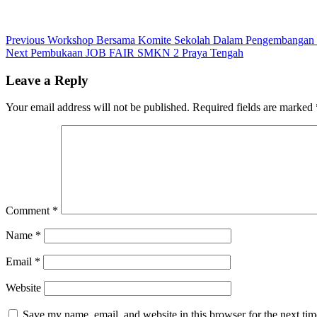
Post
Previous
Previous
Workshop Bersama Komite Sekolah Dalam Pengembangan 
Next
post:
Next
Pembukaan JOB FAIR SMKN 2 Praya Tengah
navigation
post:
Leave a Reply
Your email address will not be published.
Required fields are marked
Comment
*
Name
*
Email
*
Website
Save my name, email, and website in this browser for the next ti