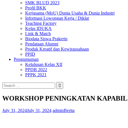
SMK BLUD 2023
Profil BKK
Kerjasama (MoU) Dunia Usaha & Dunia Industri
Informasi Lowongan Kerja / Diklat
Teaching Factory
Kelas IDUKA
Link & Match
Biodata Siswa Prakerin
Pendataan Alumni
Produk Kreatif dan Kewirausahaan
PPID
Pengumuman
Kelulusan Kelas XII
PPDB 2022
PPPK 2021
Search
for:
WORKSHOP PENINGKATAN KAPABILI
July 31, 2024
July 31, 2024
admin
Berita