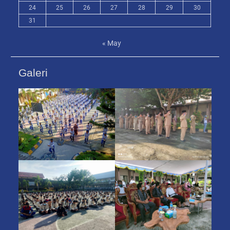
24
25
26
27
28
29
30
31
« May
Galeri