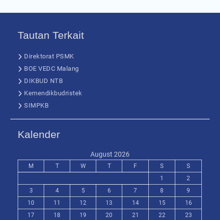
Tautan Terkait
Direktorat PSMK
BOE VEDC Malang
DIKBUD NTB
Kemendikbudristek
SIMPKB
Kalender
August 2026
M
T
W
T
F
S
S
1
2
3
4
5
6
7
8
9
10
11
12
13
14
15
16
17
18
19
20
21
22
23