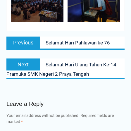
Post
Previous
Previous
Selamat Hari Pahlawan ke 76
navigation
post:
Next
Next
Selamat Hari Ulang Tahun Ke-14
post:
Pramuka SMK Negeri 2 Praya Tengah
Leave a Reply
Your email address will not be published.
Required fields are
marked
*