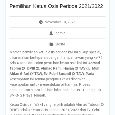
KKP (Kawah
Pemilihan Ketua Osis Periode 2021/2022
Kepemimpinan Pelajar)
Upacara Peringatan HUT
Ke-80 RI
November 10, 2021
Peringatan HUT SMKN 2
PRAYA TENGAH Sekaligus
admin
Penutupan MPLS
MPLS Hari Ke-4
Berita
MPLS HARI KE 3
Melangkah Ke Hari Kedua
Momen pemilihan ketua osis periode kali ini cukup spesial,
MPLS
dikarenakan bertepatan dengan hari pahlawan yang ke-76.
MPLS Hari Pertama
Ada 4 kandidat calon pemilihan ketua osis kali ini,
Ahmad
PRA – MASA PENGENALAN
Tabron (XI DPIB 2), Ahmad Ramli Hasan (X TAV), L. Muh.
LINGKUNGAN SATUAN
Afdan Gifari (X TAV), Evi Febri Susanti (X TAV)
. Pada
PENDIDIKAN RAMAH SMKN
kesempatan ini semua pengurus kelas diberikan
2 PRAYA TENGAH TAHUN
kesempatan untuk menentukan pilihannya. Proses
PELAJARAN 2025/2026
pemungutan suara kali ini dilaksanakan di exs ruang guru
APEL PERINGATAN
SMKN 2 Praya Tengah.
HARKITNAS KE-117
Ketua Osis dan Wakil yang terpilih adalah Ahmad Tabroni (XI
PENYERAHAN PIALA AiSO
DPIB) selaku Ketua Osis periode 2021/2022 dan Evi Febri
Upacara memperingati Hari