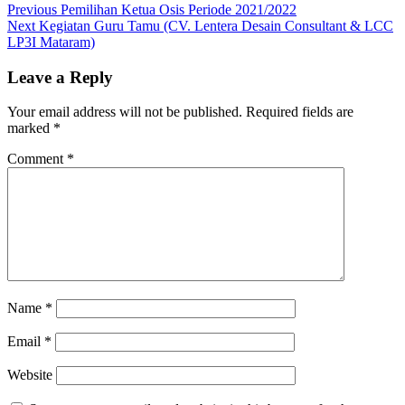
Post
Previous
Previous
Pemilihan Ketua Osis Periode 2021/2022
Next
post:
Next
Kegiatan Guru Tamu (CV. Lentera Desain Consultant & LCC
navigation
post:
LP3I Mataram)
Leave a Reply
Your email address will not be published.
Required fields are
marked
*
Comment
*
Name
*
Email
*
Website