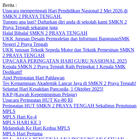
Skip
Berita :
to
Upacara memperingati Hari Pendidikan Nasional 2 Mei 2026 di
content
SMKN 2 PRAYA TENGAH.
Tunggu apa lagi? Daftarkan diri anda di sekolah kami SMKN 2
Praya Tengah sekarang juga
Halal Bihalal SMKN 2 PRAYA TENGAH
UKK Jurusan Desain Permodelan dan Informasi BangunanSMK
Negeri 2 Praya Tengah
UKK jurusan Teknik Sepeda Motor dan Teknik Pemesinan SMKN
2 PRAYA TENGAH
UPACARA PERINGATAN HARI GURU NASIONAL 2025
Kepala SMKN 2 Praya Tengah Raih Peringkat 1 Kepala SMK
Dedikatif!
Apel Peringatan Hari Pahlawan
Tes Kemampuan Akademik Lancar Jaya di SMKN 2 Praya Tengah!
Selamat Hari Kesaktian Pancasila, 1 Oktober 2025!
KKP (Kawah Kepemimpinan Pelajar)
Upacara Peringatan HUT Ke-80 RI
Peringatan HUT SMKN 2 PRAYA TENGAH Sekaligus Penutupan
MPLS
MPLS Hari Ke-4
MPLS HARI KE 3
Melangkah Ke Hari Kedua MPLS
MPLS Hari Pertama