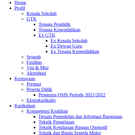
Home
Profil
Kepala Sekolah
GTK
Tenaga Pendidik
Tenaga Kependidikan
Ex GTK
Ex Kepala Sekolah
Ex Dewan Guru
Ex Tenaga Kependidikan
Sejarah
Fasilitas
Visi & Misi
Akreditasi
Kesiswaan
Prestasi
Peserta Didik
Pengurus OSIS Periode 2021/2022
Ekstrakurikuler
Kurikulum
Kompetensi Keahlian
Desain Pemodelan dan Informasi Bangunan
Teknik Pengelasan
Teknik Kendaraan Ringan Otomotif
Teknik dan Bisnis Sepeda Motor