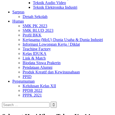
Teknik Audio Video
Teknik Elektronika Industri
Sarpras
Denah Sekolah
Humas
SMK PK 2023
SMK BLUD 2023
Profil BKK
Kerjasama (MoU) Dunia Usaha & Dunia Industri
Informasi Lowongan Kerja / Diklat
Teaching Factory
Kelas IDUKA
Link & Match
Biodata Siswa Prakerin
Pendataan Alumni
Produk Kreatif dan Kewirausahaan
PPID
Pengumuman
Kelulusan Kelas XII
PPDB 2022
PPPK 2021
Search
for: