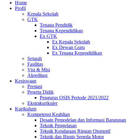
Home
Profil
Kepala Sekolah
GTK
Tenaga Pendidik
Tenaga Kependidikan
Ex GTK
Ex Kepala Sekolah
Ex Dewan Guru
Ex Tenaga Kependidikan
Sejarah
Fasilitas
Visi & Misi
Akreditasi
Kesiswaan
Prestasi
Peserta Didik
Pengurus OSIS Periode 2021/2022
Ekstrakurikuler
Kurikulum
Kompetensi Keahlian
Desain Pemodelan dan Informasi Bangunan
Teknik Pengelasan
Teknik Kendaraan Ringan Otomotif
Teknik dan Bisnis Sepeda Motor