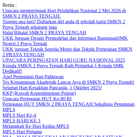
Skip
Berita :
to
Upacara memperingati Hari Pendidikan Nasional 2 Mei 2026 di
content
SMKN 2 PRAYA TENGAH.
Tunggu apa lagi? Daftarkan diri anda di sekolah kami SMKN 2
Praya Tengah sekarang juga
Halal Bihalal SMKN 2 PRAYA TENGAH
UKK Jurusan Desain Permodelan dan Informasi BangunanSMK
Negeri 2 Praya Tengah
UKK jurusan Teknik Sepeda Motor dan Teknik Pemesinan SMKN
2 PRAYA TENGAH
UPACARA PERINGATAN HARI GURU NASIONAL 2025
Kepala SMKN 2 Praya Tengah Raih Peringkat 1 Kepala SMK
Dedikatif!
Apel Peringatan Hari Pahlawan
Tes Kemampuan Akademik Lancar Jaya di SMKN 2 Praya Tengah!
Selamat Hari Kesaktian Pancasila, 1 Oktober 2025!
KKP (Kawah Kepemimpinan Pelajar)
Upacara Peringatan HUT Ke-80 RI
Peringatan HUT SMKN 2 PRAYA TENGAH Sekaligus Penutupan
MPLS
MPLS Hari Ke-4
MPLS HARI KE 3
Melangkah Ke Hari Kedua MPLS
MPLS Hari Pertama