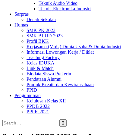
Teknik Audio Video
Teknik Elektronika Industri
Sarpras
Denah Sekolah
Humas
SMK PK 2023
SMK BLUD 2023
Profil BKK
Kerjasama (MoU) Dunia Usaha & Dunia Industri
Informasi Lowongan Kerja / Diklat
Teaching Factory
Kelas IDUKA
Link & Match
Biodata Siswa Prakerin
Pendataan Alumni
Produk Kreatif dan Kewirausahaan
PPID
Pengumuman
Kelulusan Kelas XII
PPDB 2022
PPPK 2021
Search
for: