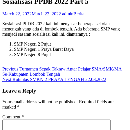
Sosialisasi PPDB 2022 Part 5
March 22, 2022
March 22, 2022
admin
Berita
Sosialisasi PPDB 2022 kali ini menyasar beberapa sekolah
menengah yang ada di lombok tengah. Ada beberapa SMP yang
menjadi sasaran sosialisasi kali ini, diantaranya :
SMP Negeri 2 Pujut
SMP Negeri 1 Praya Barat Daya
SMP Negeri 8 Pujut
Post
Previous
Previous
Turnamen Sepak Takraw Antar Pelajar SMA/SMK/MA
post:
Se-Kabupaten Lombok Tengah
navigation
Next
Next
Rutinitas SMKN 2 PRAYA TENGAH 22.03.2022
post:
Leave a Reply
Your email address will not be published.
Required fields are
marked
*
Comment
*