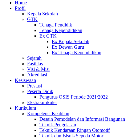
Home
Profil
Kepala Sekolah
GTK
Tenaga Pendidik
Tenaga Kependidikan
Ex GTK
Ex Kepala Sekolah
Ex Dewan Guru
Ex Tenaga Kependidikan
Sejarah
Fasilitas
Visi & Misi
Akreditasi
Kesiswaan
Prestasi
Peserta Didik
Pengurus OSIS Periode 2021/2022
Ekstrakurikuler
Kurikulum
Kompetensi Keahlian
Desain Pemodelan dan Informasi Bangunan
Teknik Pengelasan
Teknik Kendaraan Ringan Otomotif
Teknik dan Bisnis Sepeda Motor