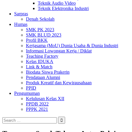
Teknik Audio Video
Teknik Elektronika Industri
Sarpras
Denah Sekolah
Humas
SMK PK 2023
SMK BLUD 2023
Profil BKK
Kerjasama (MoU) Dunia Usaha & Dunia Industri
Informasi Lowongan Kerja / Diklat
Teaching Factory
Kelas IDUKA
Link & Match
Biodata Siswa Prakerin
Pendataan Alumni
Produk Kreatif dan Kewirausahaan
PPID
Pengumuman
Kelulusan Kelas XII
PPDB 2022
PPPK 2021
Search
for: