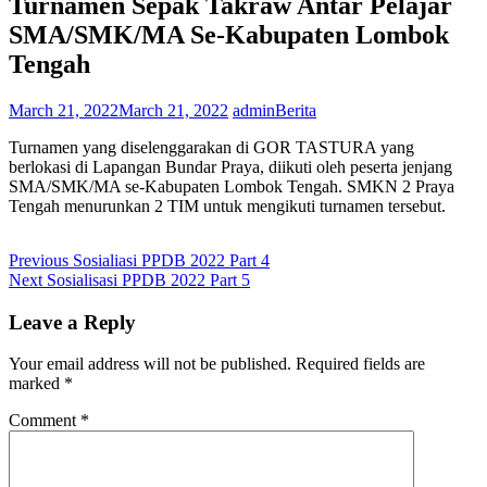
Turnamen Sepak Takraw Antar Pelajar
SMA/SMK/MA Se-Kabupaten Lombok
Tengah
March 21, 2022
March 21, 2022
admin
Berita
Turnamen yang diselenggarakan di GOR TASTURA yang
berlokasi di Lapangan Bundar Praya, diikuti oleh peserta jenjang
SMA/SMK/MA se-Kabupaten Lombok Tengah. SMKN 2 Praya
Tengah menurunkan 2 TIM untuk mengikuti turnamen tersebut.
Post
Previous
Previous
Sosialiasi PPDB 2022 Part 4
Next
post:
Next
Sosialisasi PPDB 2022 Part 5
navigation
post:
Leave a Reply
Your email address will not be published.
Required fields are
marked
*
Comment
*