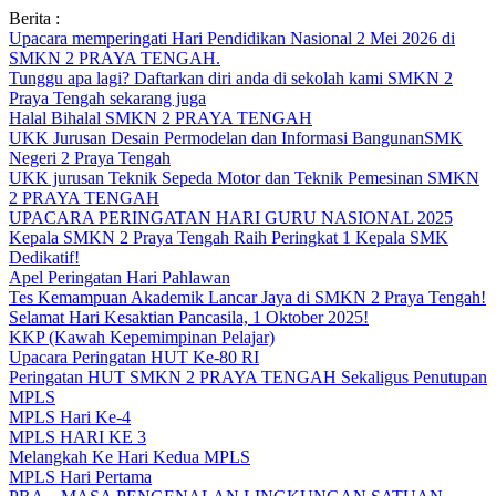
Skip
Berita :
to
Upacara memperingati Hari Pendidikan Nasional 2 Mei 2026 di
content
SMKN 2 PRAYA TENGAH.
Tunggu apa lagi? Daftarkan diri anda di sekolah kami SMKN 2
Praya Tengah sekarang juga
Halal Bihalal SMKN 2 PRAYA TENGAH
UKK Jurusan Desain Permodelan dan Informasi BangunanSMK
Negeri 2 Praya Tengah
UKK jurusan Teknik Sepeda Motor dan Teknik Pemesinan SMKN
2 PRAYA TENGAH
UPACARA PERINGATAN HARI GURU NASIONAL 2025
Kepala SMKN 2 Praya Tengah Raih Peringkat 1 Kepala SMK
Dedikatif!
Apel Peringatan Hari Pahlawan
Tes Kemampuan Akademik Lancar Jaya di SMKN 2 Praya Tengah!
Selamat Hari Kesaktian Pancasila, 1 Oktober 2025!
KKP (Kawah Kepemimpinan Pelajar)
Upacara Peringatan HUT Ke-80 RI
Peringatan HUT SMKN 2 PRAYA TENGAH Sekaligus Penutupan
MPLS
MPLS Hari Ke-4
MPLS HARI KE 3
Melangkah Ke Hari Kedua MPLS
MPLS Hari Pertama