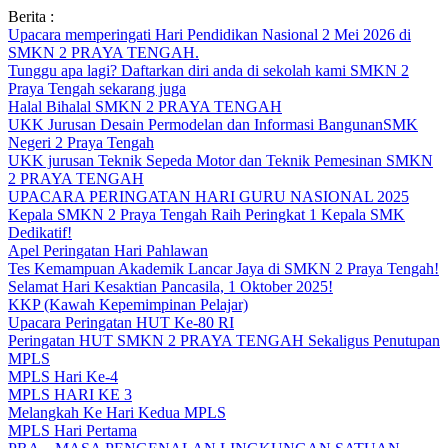
Skip
Berita :
to
Upacara memperingati Hari Pendidikan Nasional 2 Mei 2026 di
content
SMKN 2 PRAYA TENGAH.
Tunggu apa lagi? Daftarkan diri anda di sekolah kami SMKN 2
Praya Tengah sekarang juga
Halal Bihalal SMKN 2 PRAYA TENGAH
UKK Jurusan Desain Permodelan dan Informasi BangunanSMK
Negeri 2 Praya Tengah
UKK jurusan Teknik Sepeda Motor dan Teknik Pemesinan SMKN
2 PRAYA TENGAH
UPACARA PERINGATAN HARI GURU NASIONAL 2025
Kepala SMKN 2 Praya Tengah Raih Peringkat 1 Kepala SMK
Dedikatif!
Apel Peringatan Hari Pahlawan
Tes Kemampuan Akademik Lancar Jaya di SMKN 2 Praya Tengah!
Selamat Hari Kesaktian Pancasila, 1 Oktober 2025!
KKP (Kawah Kepemimpinan Pelajar)
Upacara Peringatan HUT Ke-80 RI
Peringatan HUT SMKN 2 PRAYA TENGAH Sekaligus Penutupan
MPLS
MPLS Hari Ke-4
MPLS HARI KE 3
Melangkah Ke Hari Kedua MPLS
MPLS Hari Pertama