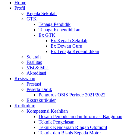
Home
Profil
Kepala Sekolah
GTK
Tenaga Pendidik
Tenaga Kependidikan
Ex GTK
Ex Kepala Sekolah
Ex Dewan Guru
Ex Tenaga Kependidikan
Sejarah
Fasilitas
Visi & Misi
Akreditasi
Kesiswaan
Prestasi
Peserta Didik
Pengurus OSIS Periode 2021/2022
Ekstrakurikuler
Kurikulum
Kompetensi Keahlian
Desain Pemodelan dan Informasi Bangunan
Teknik Pengelasan
Teknik Kendaraan Ringan Otomotif
Teknik dan Bisnis Sepeda Motor