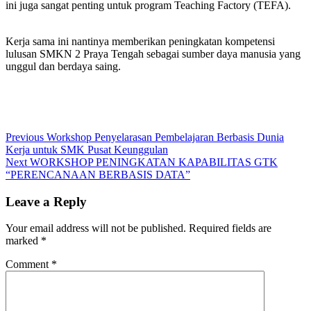
ini juga sangat penting untuk program Teaching Factory (TEFA).
Kerja sama ini nantinya memberikan peningkatan kompetensi
lulusan SMKN 2 Praya Tengah sebagai sumber daya manusia yang
unggul dan berdaya saing.
Post
Previous
Previous
Workshop Penyelarasan Pembelajaran Berbasis Dunia
post:
Kerja untuk SMK Pusat Keunggulan
navigation
Next
Next
WORKSHOP PENINGKATAN KAPABILITAS GTK
post:
“PERENCANAAN BERBASIS DATA”
Leave a Reply
Your email address will not be published.
Required fields are
marked
*
Comment
*