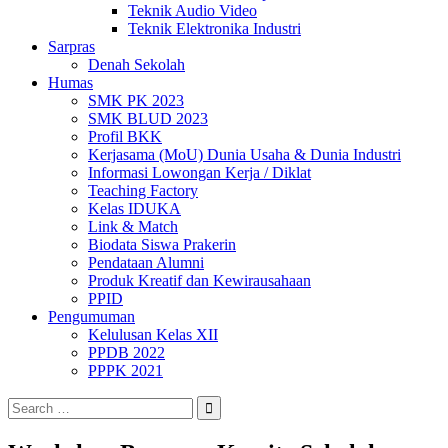
Teknik Audio Video
Teknik Elektronika Industri
Sarpras
Denah Sekolah
Humas
SMK PK 2023
SMK BLUD 2023
Profil BKK
Kerjasama (MoU) Dunia Usaha & Dunia Industri
Informasi Lowongan Kerja / Diklat
Teaching Factory
Kelas IDUKA
Link & Match
Biodata Siswa Prakerin
Pendataan Alumni
Produk Kreatif dan Kewirausahaan
PPID
Pengumuman
Kelulusan Kelas XII
PPDB 2022
PPPK 2021
Search
for: